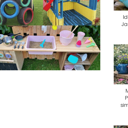
I
Ja
P
si