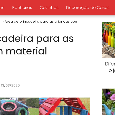
me
Banheiros
Cozinhas
Decoração de Casas
m
Área de brincadeira para as crianças com
cadeira para as
 material
Dife
o 
 13/03/2026