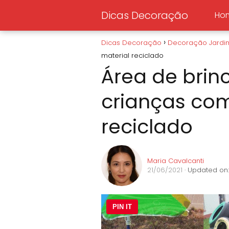
Dicas Decoração
Ho
Dicas Decoração
Decoração Jardi
material reciclado
Área de brin
crianças com
reciclado
Maria Cavalcanti
21/06/2021
· Updated on:
PIN IT