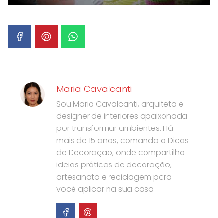
Maria Cavalcanti
Sou Maria Cavalcanti, arquiteta e
designer de interiores apaixonada
por transformar ambientes. Há
mais de 15 anos, comando o Dicas
de Decoração, onde compartilho
ideias práticas de decoração,
artesanato e reciclagem para
você aplicar na sua casa