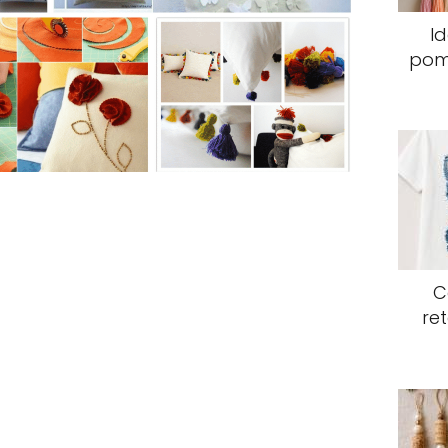
Id
pomp
C
re