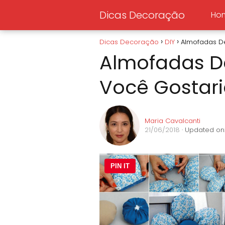
Dicas Decoração
Ho
Dicas Decoração
DIY
Almofadas De
Almofadas D
Você Gostari
Maria Cavalcanti
21/06/2018
· Updated on
PIN IT