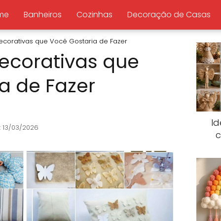
me
Banheiros
Cozinhas
Decoração de Casas
corativas que Você Gostaria de Fazer
ecorativas que
a de Fazer
Id
: 13/03/2026
c