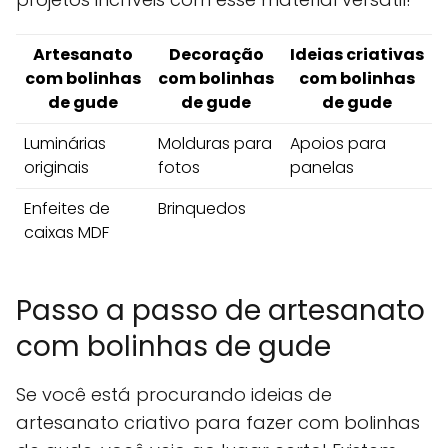
Artesanato
Decoração
Ideias criativas
com bolinhas
com bolinhas
com bolinhas
de gude
de gude
de gude
Luminárias
Molduras para
Apoios para
originais
fotos
panelas
Enfeites de
Brinquedos
caixas MDF
Passo a passo de artesanato
com bolinhas de gude
Se você está procurando ideias de
artesanato criativo para fazer com bolinhas