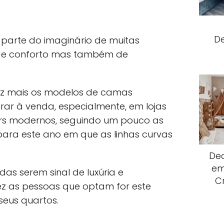
D
arte do imaginário de muitas
de conforto mas também de
ez mais os modelos de camas
ar à venda, especialmente, em lojas
rs modernos, seguindo um pouco as
ara este ano em que as linhas curvas
De
em
s serem sinal de luxúria e
C
ez as pessoas que optam for este
eus quartos.