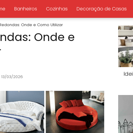
me
Banheiros
Cozinhas
Decoração de Casas
edondas: Onde e Como Utilizar
ndas: Onde e
r
Ide
 13/03/2026