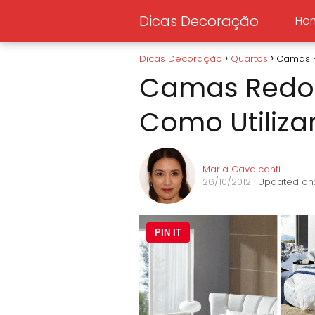
Dicas Decoração
Ho
Dicas Decoração
Quartos
Camas R
Camas Redo
Como Utiliza
Maria Cavalcanti
26/10/2012
· Updated on:
PIN IT