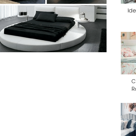
Ide
C
R