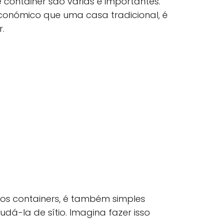
container são várias e importantes.
económico que uma casa tradicional, é
r.
dos containers, é também simples
á-la de sítio. Imagina fazer isso