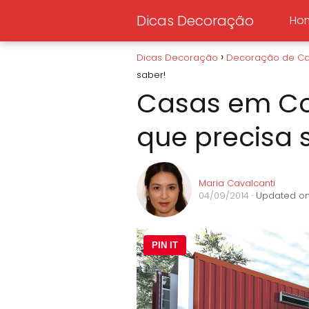
Dicas Decoração
Ho
Dicas Decoração
Decoração de C
saber!
Casas em Co
que precisa 
Maria Cavalcanti
04/09/2014
· Updated on
PIN IT