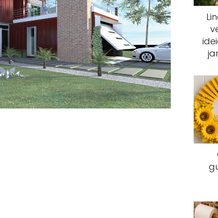
Li
v
ide
ja
g