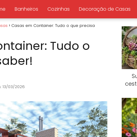
me
Banheiros
Cozinhas
Decoração de Casas
asas
Casas em Container: Tudo o que precisa
ntainer: Tudo o
saber!
S
ces
: 13/03/2026