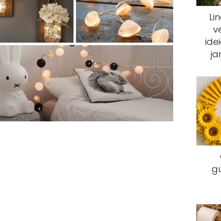
Li
v
ide
ja
g