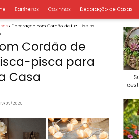
me
Banheiros
Cozinhas
Decoração de Casas
asas
Decoração com Cordão de Luz- Use os
a
com Cordão de
pisca-pisca para
ua Casa
S
ces
 13/03/2026