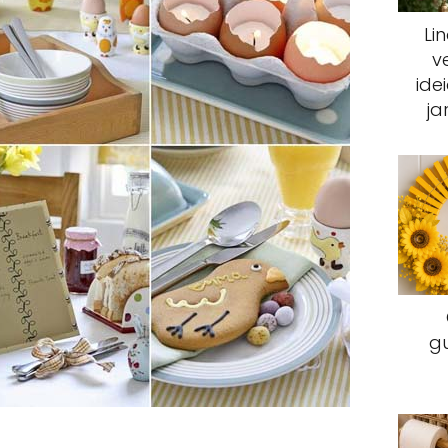
Li
v
ide
ja
g