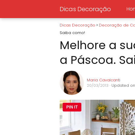
Dicas Decoração
Ho
Dicas Decoração
Decoração de C
Saiba como!
Melhore a s
a Páscoa. S
Maria Cavalcanti
20/03/2013
· Updated on
PIN IT