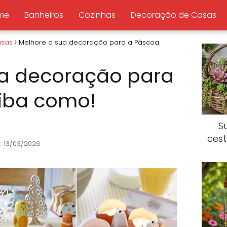
me
Banheiros
Cozinhas
Decoração de Casas
asas
Melhore a sua decoração para a Páscoa.
ua decoração para
aiba como!
S
ces
: 13/03/2026