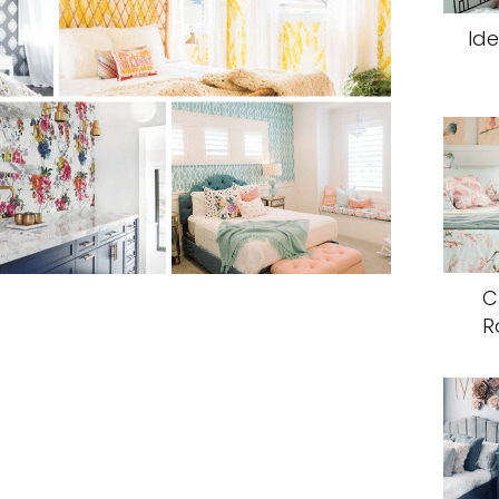
Ide
C
R