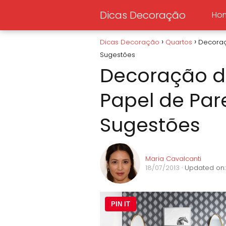
Dicas Decoração
Ho
Dicas Decoração
Quartos
Decoraç
Sugestões
Decoração d
Papel de Par
Sugestões
Maria Cavalcanti
18/07/2013
· Updated on:
PIN IT