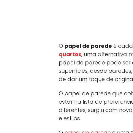
O
papel de parede
é cada 
quartos
, uma alternativa m
papel de parede pode ser
superfícies, desde parede
de dar um toque de origin
O papel de parede que cobr
estar na lista de preferên
diferentes, surgiu com nov
e estilos.
O
papel de parede
é uma f