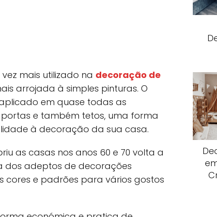
D
vez mais utilizado na
decoração de
ais arrojada à simples pinturas. O
 aplicado em quase todas as
s, portas e também tetos, uma forma
alidade à decoração da sua casa.
De
iu as casas nos anos 60 e 70 volta a
em
cia dos adeptos de decorações
C
as cores e padrões para vários gostos
orma económica e pratica de