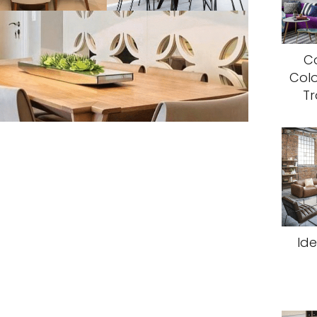
C
Colo
T
Ide