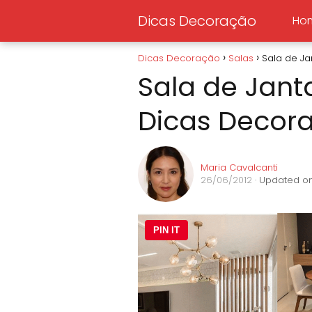
Dicas Decoração
Ho
Dicas Decoração
Salas
Sala de Ja
Sala de Janta
Dicas Decora
Maria Cavalcanti
26/06/2012
· Updated on
PIN IT