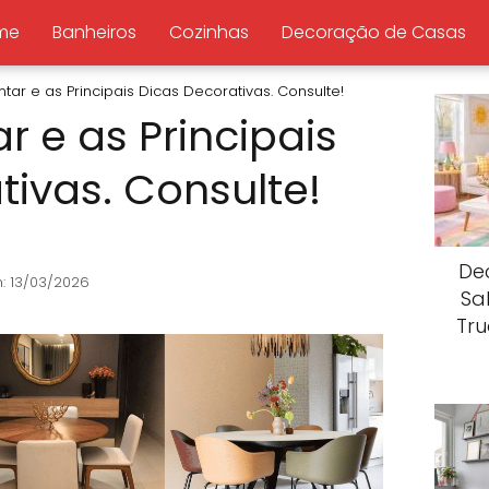
me
Banheiros
Cozinhas
Decoração de Casas
ntar e as Principais Dicas Decorativas. Consulte!
r e as Principais
tivas. Consulte!
De
: 13/03/2026
Sa
Tr