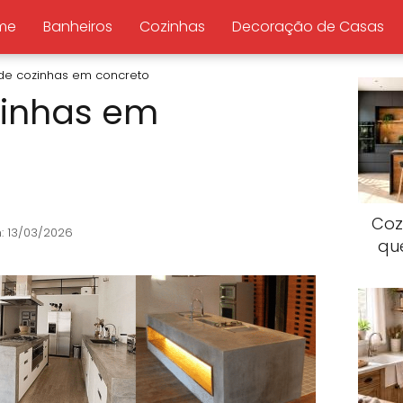
me
Banheiros
Cozinhas
Decoração de Casas
 de cozinhas em concreto
zinhas em
Coz
: 13/03/2026
qu