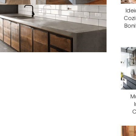
Ide
Cozi
Boni
Mó
C