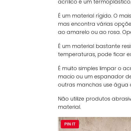
acrílico é um termoplástico
É um material rígido. O mais
mas encontra várias opções
ao amarelo ou ao rosa. Opç
É um material bastante res
temperaturas, pode ficar e
É muito simples limpar o a
macio ou um espanador de p
outras manchas use água
Não utilize produtos abras
material.
PIN IT