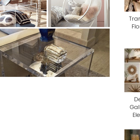
Tra
Flo
D
Gal
El