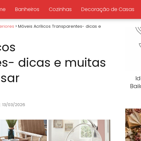
me
Banheiros
Cozinhas
Decoração de Casas
eriores
Móveis Acrílicos Transparentes- dicas e
cos
s- dicas e muitas
Usar
I
Bail
: 13/03/2026