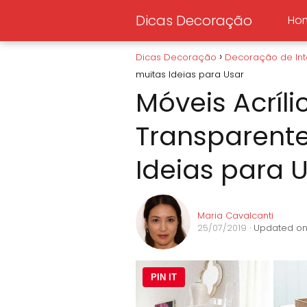
Dicas Decoração
Ho
Dicas Decoração
Decoração de Int
muitas Ideias para Usar
Móveis Acríli
Transparente
Ideias para 
Maria Cavalcanti
25/07/2019
· Updated on
PIN IT