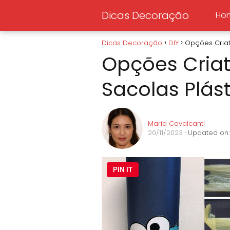
Dicas Decoração
Ho
Dicas Decoração
DIY
Opções Criat
Opções Criat
Sacolas Plás
Maria Cavalcanti
20/11/2023
· Updated on:
PIN IT