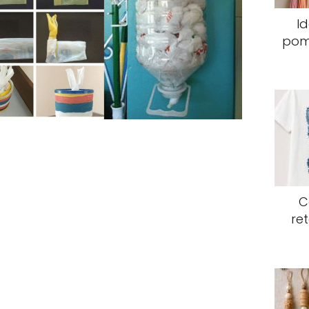
Id
pomp
C
re