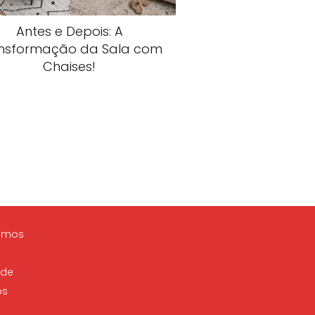
Antes e Depois: A
nsformação da Sala com
Chaises!
omos
ade
os