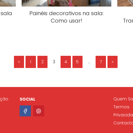
sala
Painéis decorativos na sala:
e
Como usar!
Tra
«
1
2
3
4
5
…
7
»
ação
Quem S
SOCIAL
Termos
Privacid
Contact