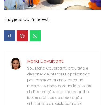
Imagens do Pinterest.
Maria Cavalcanti
Sou Maria Cavalcanti, arquiteta e
designer de interiores apaixonada
por transformar ambientes. Há
mais de 15 anos, comando o Dicas
de Decoração, onde compartilho
ideias práticas de decoração,
artesanato e reciclagem para