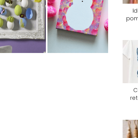
Id
pomp
C
re