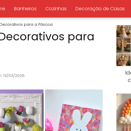
me
Banheiros
Cozinhas
Decoração de Casas
Decorativos para a Páscoa
Decorativos para
Id
: 13/03/2026
c