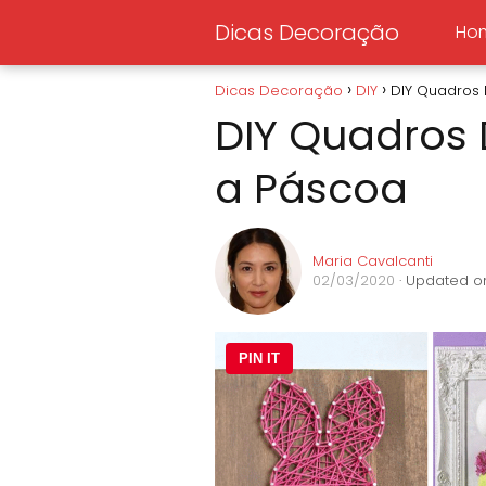
Dicas Decoração
Ho
Dicas Decoração
DIY
DIY Quadros 
DIY Quadros 
a Páscoa
Maria Cavalcanti
02/03/2020
· Updated on
PIN IT