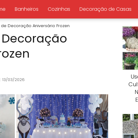
me
Banheiros
Cozinhas
Decoração de Casas
s de Decoração Aniversário Frozen
e Decoração
rozen
Us
: 13/03/2026
Cul
N