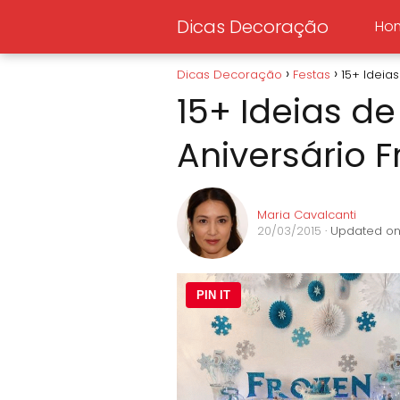
Dicas Decoração
Ho
Dicas Decoração
Festas
15+ Ideia
15+ Ideias d
Aniversário F
Maria Cavalcanti
20/03/2015
· Updated on
PIN IT