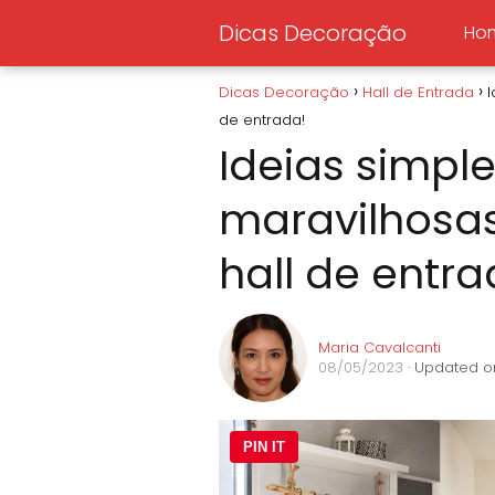
Dicas Decoração
Ho
Dicas Decoração
Hall de Entrada
I
de entrada!
Ideias simpl
maravilhosas
hall de entra
Maria Cavalcanti
08/05/2023
· Updated o
PIN IT