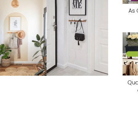
As 
Qua