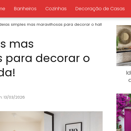
me
Banheiros
Cozinhas
Decoração de Casas
deias simples mas maravilhosas para decorar o hall
es mas
 para decorar o
da!
I
n: 13/03/2026