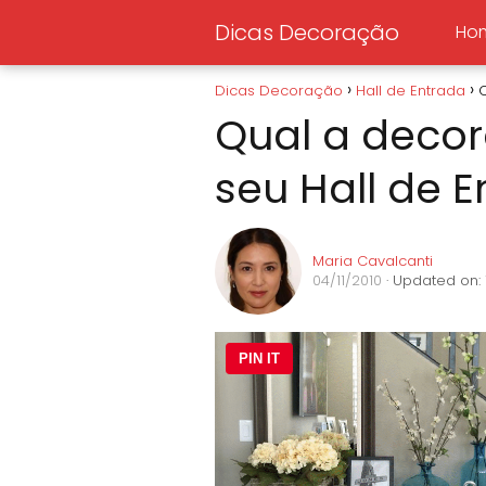
Dicas Decoração
Ho
Dicas Decoração
Hall de Entrada
Q
Qual a decor
seu Hall de 
Maria Cavalcanti
04/11/2010
· Updated on:
PIN IT