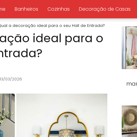
me
Banheiros
Cozinhas
Decoração de Casas
ual a decoração ideal para o seu Hall de Entrada?
ação ideal para o
Entrada?
 13/03/2026
mar