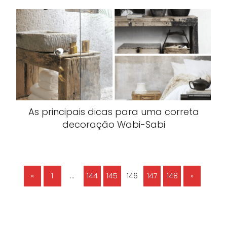
As principais dicas para uma correta
decoração Wabi-Sabi
«
1
…
144
145
146
147
148
»